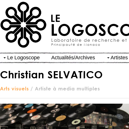
LE
LOGOSCO
Laboratoire de recherche et
Principauté de Monaco
Le Logoscope
Actualités/Archives
Artistes
Christian SELVATICO
Arts visuels
/ Artiste à media multiples