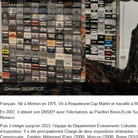
Christian SELVATICO
Français. Né à Menton en 1975. Vit à Roquebrune-Cap Martin et travaille à 
En 2007, il obtient son DNSEP avec Félicitations au Pavillon Bosio-Ecole Sup
Monaco.
Puis il intègre jusqu’en 2013, l’équipe du Département Evénements Culturel
d’exposition. Il a été principalement Chargé de deux expositions itinérantes
Commissaire : Frédéric Mitterrand (Paris (2008), Moscou (2008), Rome (2010),