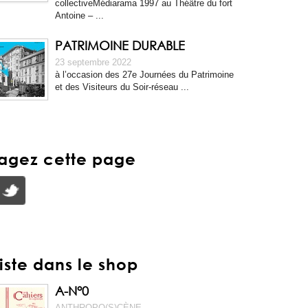
collectiveMédiarama 1997 au Théâtre du fort
Antoine – ...
PATRIMOINE DURABLE
23 septembre 2022
à l’occasion des 27e Journées du Patrimoine
et des Visiteurs du Soir-réseau ...
tagez cette page
tiste dans le shop
A-N°0
ANTHROPO(S)CÈNE