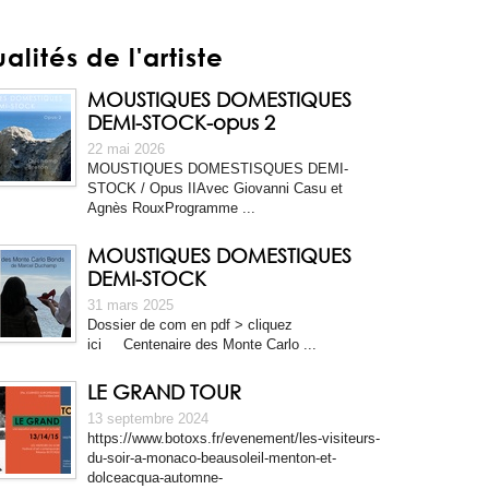
alités de l'artiste
MOUSTIQUES DOMESTIQUES
DEMI-STOCK-opus 2
22 mai 2026
MOUSTIQUES DOMESTISQUES DEMI-
STOCK / Opus IIAvec Giovanni Casu et
Agnès RouxProgramme ...
MOUSTIQUES DOMESTIQUES
DEMI-STOCK
31 mars 2025
Dossier de com en pdf > cliquez
ici Centenaire des Monte Carlo ...
LE GRAND TOUR
13 septembre 2024
https://www.botoxs.fr/evenement/les-visiteurs-
du-soir-a-monaco-beausoleil-menton-et-
dolceacqua-automne-