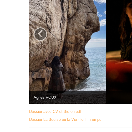
‹
Agnès ROUX
Dossier avec CV et Bio en pdf
Dossier La Bourse ou la Vie - le film en pdf