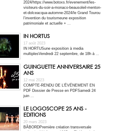
2024/https://www.botoxs.fr/evenement/les-
visiteurs-du-soir-a-monaco-beausoleil-menton-
et-dolceacqua-automne-2024/le Grand Tourou
l’invention du tourismeune exposition
patrimoniale et actuelle + ...
IN HORTUS
17 août 2023
IN HORTUSune exposition à media
multiplesVendredi 22 septembre, de 18h à ...
GUINGUETTE ANNIVERSAIRE 25
ANS
12 mai 2023
COMPTE-RENDU DE L'ÉVÉNEMENT EN
PDF Dossier de Presse en PDFSamedi 24
juin ...
LE LOGOSCOPE 25 ANS -
EDITIONS
20 mars 2023
BÂBORDPremière création transversale