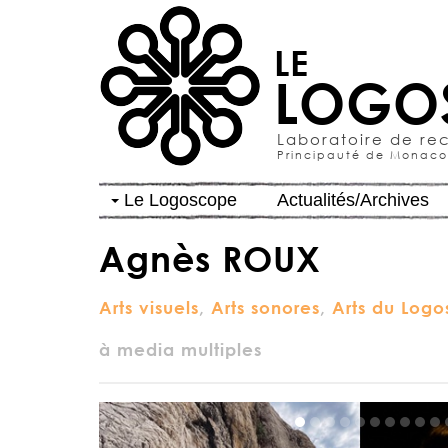
LE
LOGO
Laboratoire de re
Principauté de Monaco
Le Logoscope
Actualités/Archives
Agnès ROUX
Arts visuels
,
Arts sonores
,
Arts du Logo
à media multiples