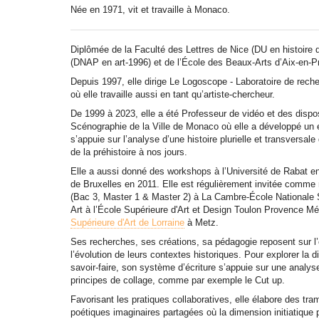
Née en 1971, vit et travaille à Monaco.
Diplômée de la Faculté des Lettres de Nice (DU en histoire de
(DNAP en art-1996) et de l’École des Beaux-Arts d’Aix-en-
Depuis 1997, elle dirige Le Logoscope - Laboratoire de rech
où elle travaille aussi en tant qu’artiste-chercheur.
De 1999 à 2023, elle a été Professeur de vidéo et des dispos
Scénographie de la Ville de Monaco où elle a développé un e
s’appuie sur l’analyse d’une histoire plurielle et transver
de la préhistoire à nos jours.
Elle a aussi donné des workshops à l’Université de Rabat e
de Bruxelles en 2011. Elle est régulièrement invitée comme
(Bac 3, Master 1 & Master 2) à La Cambre-École Nationale S
Art à l’École Supérieure d'Art et Design Toulon Provence Méd
Supérieure d'Art de Lorraine
à Metz.
Ses recherches, ses créations, sa pédagogie reposent sur l
l’évolution de leurs contextes historiques. Pour explorer la di
savoir-faire, son système d’écriture s’appuie sur une analyse
principes de collage, comme par exemple le Cut up.
Favorisant les pratiques collaboratives, elle élabore des tra
poétiques imaginaires partagées où la dimension initiatique