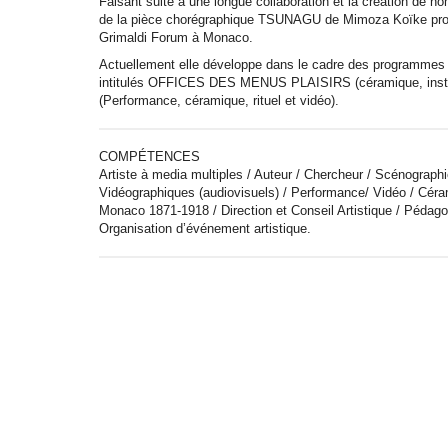
Faisant suite à une longue collaboration et la création de n
de la pièce chorégraphique TSUNAGU de Mimoza Koïke produ
Grimaldi Forum à Monaco.
Actuellement elle développe dans le cadre des programmes 
intitulés OFFICES DES MENUS PLAISIRS (céramique, instal
(Performance, céramique, rituel et vidéo).
COMPÉTENCES
Artiste à media multiples / Auteur / Chercheur / Scénographi
Vidéographiques (audiovisuels) / Performance/ Vidéo / Céram
Monaco 1871-1918 / Direction et Conseil Artistique / Pédagog
Organisation d’événement artistique.