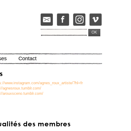
OK
ses
Contact
s
s://www.instagram.com/agnes_roux_artiste/?hl=fr
://agnesroux.tumblr.com/
://arouxsceno.tumblr.com/
ualités des membres