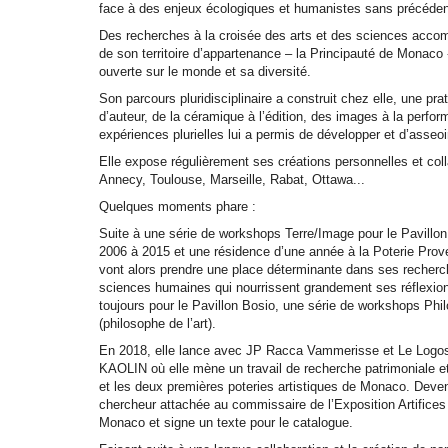
face à des enjeux écologiques et humanistes sans précéden
Des recherches à la croisée des arts et des sciences acc
de son territoire d’appartenance – la Principauté de Mona
ouverte sur le monde et sa diversité.
Son parcours pluridisciplinaire a construit chez elle, une pra
d’auteur, de la céramique à l’édition, des images à la perfo
expériences plurielles lui a permis de développer et d’asseoi
Elle expose régulièrement ses créations personnelles et coll
Annecy, Toulouse, Marseille, Rabat, Ottawa...
Quelques moments phare :
Suite à une série de workshops Terre/Image pour le Pavillo
2006 à 2015 et une résidence d’une année à la Poterie Prove
vont alors prendre une place déterminante dans ses recherch
sciences humaines qui nourrissent grandement ses réflexions
toujours pour le Pavillon Bosio, une série de workshops Ph
(philosophe de l’art).
En 2018, elle lance avec JP Racca Vammerisse et Le Logos
KAOLIN où elle mène un travail de recherche patrimoniale et 
et les deux premières poteries artistiques de Monaco. Devenu
chercheur attachée au commissaire de l’Exposition Artifice
Monaco et signe un texte pour le catalogue.