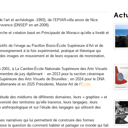
Actu
 l’art et archéologie -1993), de l’EPIAR-villa arson de Nice
Provence (DNSEP en art-2008).
erche et création basé en Principauté de Monaco qu’elle a fondé et
itifs de l’image au Pavillon Bosio-École Supérieure d’Art et de
nseignement à la fois expérimental, pratique et théorique qui
sale des images en mouvement et de leurs espaces de monstration,
n 2001, à La Cambre-École Nationale Supérieure des Arts Visuels
 membre de jury diplômant : en 2013 pour la section céramique
upérieure des Arts Visuels de Bruxelles ; en 2024 pour le DNA
iterranée et en 2025 Présidente, Master Art de l’
École
’étude des médiums de différents domaines, leurs « graphies » et
versité des territoires qu’elle traverse, leurs langages, leurs
 anthropologique et sur l’étude des langages qui utilisent des
mes narratives qui lui permettent de construire des formes
 pose la question du comment habiter et partager ce monde qui fait