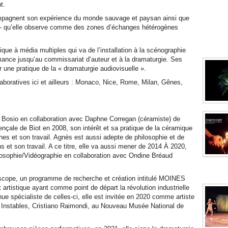
t.
ompagnent son expérience du monde sauvage et paysan ainsi que
co - qu’elle observe comme des zones d’échanges hétérogènes
tique à média multiples qui va de l’installation à la scénographie
rmance jusqu’au commissariat d’auteur et à la dramaturgie. Ses
r une pratique de la « dramaturgie audiovisuelle ».
aboratives ici et ailleurs : Monaco, Nice, Rome, Milan, Gênes,
n Bosio en collaboration avec Daphne Corregan (céramiste) de
nçale de Biot en 2008, son intérêt et sa pratique de la céramique
es et son travail. Agnès est aussi adepte de philosophie et de
 et son travail. A ce titre, elle va aussi mener de 2014 À 2020,
ilosophie/Vidéographie en collaboration avec Ondine Bréaud
cope, un programme de recherche et création intitulé MOINES
artistique ayant comme point de départ la révolution industrielle
e spécialiste de celles-ci, elle est invitée en 2020 comme artiste
s Instables, Cristiano Raimondi, au Nouveau Musée National de