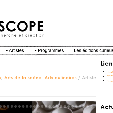
SCOPE
cherche et création
Artistes
Programmes
Les éditions curieu
Lien
http
http
s
,
Arts de la scène
,
Arts culinaires
/ Artiste
http
Act