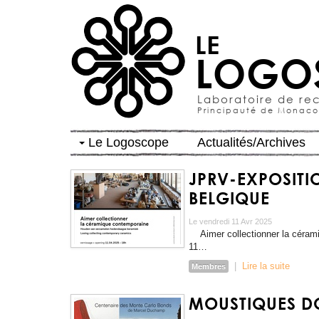
LE
LOGO
Laboratoire de re
Principauté de Monaco
Le Logoscope
Actualités/Archives
JPRV-EXPOSITI
BELGIQUE
Le vendredi 11 Avr 2025
Aimer collectionner la cérami
11…
|
Lire la suite
Membres
MOUSTIQUES D