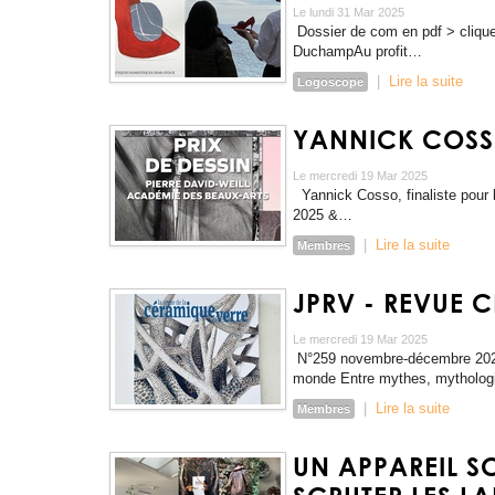
Le lundi 31 Mar 2025
Dossier de com en pdf > cliq
DuchampAu profit…
|
Lire la suite
Logoscope
YANNICK COSSO
Le mercredi 19 Mar 2025
Yannick Cosso, finaliste pour 
2025 &…
|
Lire la suite
Membres
JPRV - REVUE 
Le mercredi 19 Mar 2025
N°259 novembre-décembre 2024 
monde Entre mythes, mythologi
|
Lire la suite
Membres
UN APPAREIL S