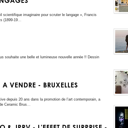
LANGAGES
l scientifique imaginaire pour scruter le langage », Francis
ais (1899-19…
us souhaite une belle et lumineuse nouvelle année !! Dessin
 A VENDRE - BRUXELLES
ive depuis 20 ans dans la promotion de l’art contemporain, a
n de Ceramic Brus…
& JPRV - L'EFFET DE SURPRISE -