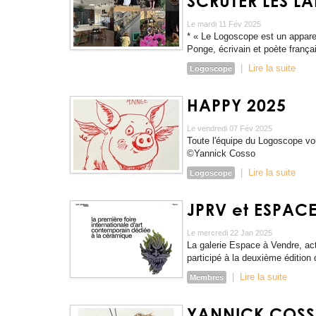
SCRUTER LES 
Le mardi 11 Fév 2025
* « Le Logoscope est un apparei
Ponge, écrivain et poète franç
|
Lire la suite
Logoscope
HAPPY 2025
Le vendredi 07 Fév 2025
Toute l'équipe du Logoscope vo
©Yannick Cosso
|
Lire la suite
Logoscope
JPRV et ESPACE
Le mercredi 22 Jan 2025
La galerie Espace à Vendre, act
participé à la deuxième éditio
|
Lire la suite
Membres
YANNICK COSSO 