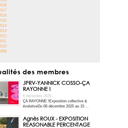
2018
2017
2016
2015
2014
2013
2012
2011
2010
2009
ualités des membres
JPRV-YANNICK COSSO-ÇA
RAYONNE !
6 décembre 2025
ÇA RAYONNE !Exposition collective &
évolutiveDu 06 décembre 2025 au 15 ...
Agnès ROUX - EXPOSITION
REASONABLE PERCENTAGE