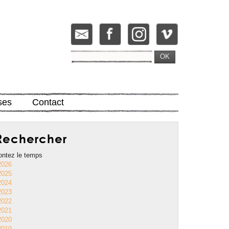
OK
ses
Contact
echercher
ntez le temps
2026
2025
2024
2023
2022
2021
2020
2019