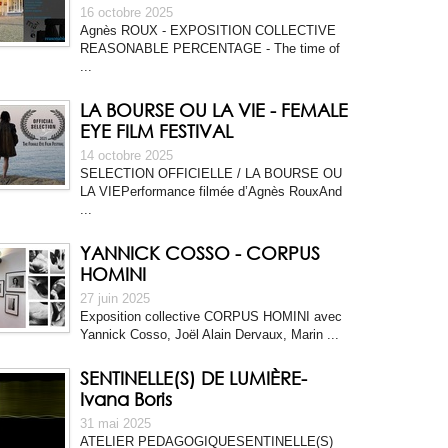
16 octobre 2025
Agnès ROUX - EXPOSITION COLLECTIVE
REASONABLE PERCENTAGE - The time of
...
LA BOURSE OU LA VIE - FEMALE
EYE FILM FESTIVAL
14 octobre 2025
SELECTION OFFICIELLE / LA BOURSE OU
LA VIEPerformance filmée d’Agnès RouxAnd
...
YANNICK COSSO - CORPUS
HOMINI
27 juin 2025
Exposition collective CORPUS HOMINI avec
Yannick Cosso, Joël Alain Dervaux, Marin ...
SENTINELLE(S) DE LUMIÈRE-
Ivana Boris
31 mai 2025
ATELIER PEDAGOGIQUESENTINELLE(S)