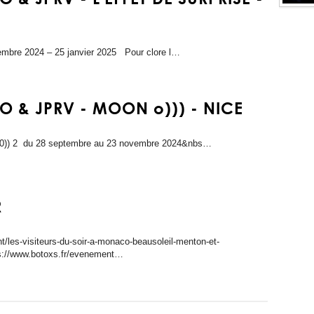
mbre 2024 – 25 janvier 2025 Pour clore l…
 & JPRV - MOON o))) - NICE
du 28 septembre au 23 novembre 2024&nbs…
R
t/les-visiteurs-du-soir-a-monaco-beausoleil-menton-et-
s://www.botoxs.fr/evenement…