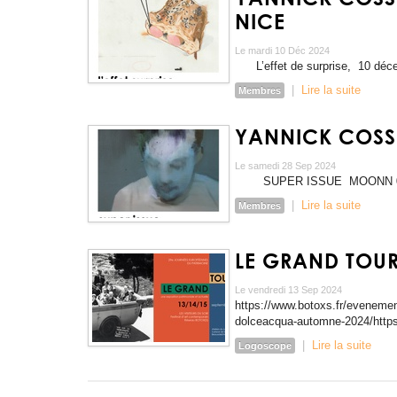
NICE
Le mardi 10 Déc 2024
L’effet de surprise, 10 déce
|
Lire la suite
Membres
YANNICK COSSO
Le samedi 28 Sep 2024
SUPER ISSUE MOONN 0)) 2 
|
Lire la suite
Membres
LE GRAND TOU
Le vendredi 13 Sep 2024
https://www.botoxs.fr/evenemen
dolceacqua-automne-2024/http
|
Lire la suite
Logoscope