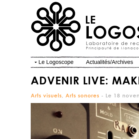
LE
LOGO
Laboratoire de re
Principauté de Monaco
Le Logoscope
Actualités/Archives
ADVENIR LIVE: MAK
Arts visuels
,
Arts sonores
- Le 18 nove